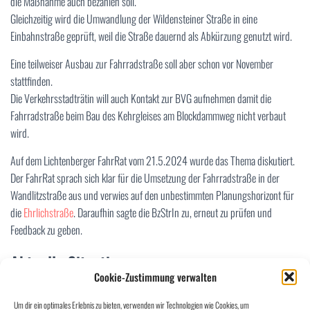
die Maßnahme auch bezahlen soll.
Gleichzeitig wird die Umwandlung der Wildensteiner Straße in eine
Einbahnstraße geprüft, weil die Straße dauernd als Abkürzung genutzt wird.
Eine teilweiser Ausbau zur Fahrradstraße soll aber schon vor November
stattfinden.
Die Verkehrsstadträtin will auch Kontakt zur BVG aufnehmen damit die
Fahrradstraße beim Bau des Kehrgleises am Blockdammweg nicht verbaut
wird.
Auf dem Lichtenberger FahrRat vom 21.5.2024 wurde das Thema diskutiert.
Der FahrRat sprach sich klar für die Umsetzung der Fahrradstraße in der
Wandlitzstraße aus und verwies auf den unbestimmten Planungshorizont für
die
Ehrlichstraße
. Daraufhin sagte die BzStrIn zu, erneut zu prüfen und
Feedback zu geben.
Aktuelle Situation
Cookie-Zustimmung verwalten
Um für die Wandlitzstraße eine nachhaltige Verkehrsberuhigung zu erreichen
Um dir ein optimales Erlebnis zu bieten, verwenden wir Technologien wie Cookies, um