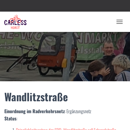
N
A
V
I
G
A
T
I
O
N
U
M
Wandlitzstraße
S
C
H
A
Einordnung im Radverkehrsnetz
: Ergänzungsnetz
L
Status
:
T
E
Dringlichkeitsantrag der SPD „Wandlitzstraße soll Fahrradstraße