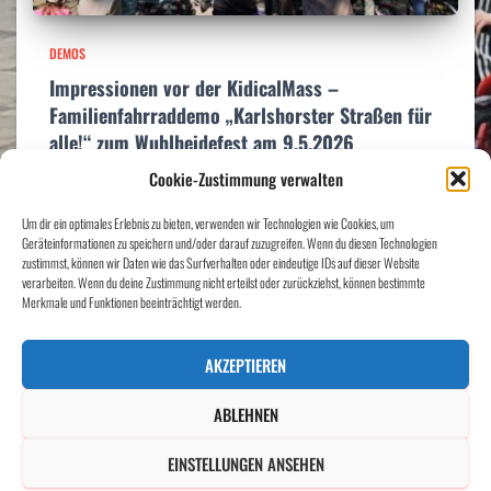
DEMOS
Impressionen vor der KidicalMass –
Familienfahrraddemo „Karlshorster Straßen für
alle!“ zum Wuhlheidefest am 9.5.2026
Cookie-Zustimmung verwalten
Am 9.5.2026 haben 120 kleine und große Karlshorster:innen bei der
KidicalMass für sichere Rad- und Fußwege demonstriert und auf die Reise
Um dir ein optimales Erlebnis zu bieten, verwenden wir Technologien wie Cookies, um
zum Wuhlheidefest der Bürgerinitiative Wuhlheide gemacht. Die
Geräteinformationen zu speichern und/oder darauf zuzugreifen. Wenn du diesen Technologien
Stimmung war sonnig und die Polizei hat
Weiterlesen…
zustimmst, können wir Daten wie das Surfverhalten oder eindeutige IDs auf dieser Website
verarbeiten. Wenn du deine Zustimmung nicht erteilst oder zurückziehst, können bestimmte
Merkmale und Funktionen beeinträchtigt werden.
AKZEPTIEREN
SPENDEN
IMPRESSUM
DATENSCHUTZERKLÄRUNG
ABLEHNEN
COOKIE-RICHTLINIE (EU)
EINSTELLUNGEN ANSEHEN
Hestia | Entwickelt von
ThemeIsle