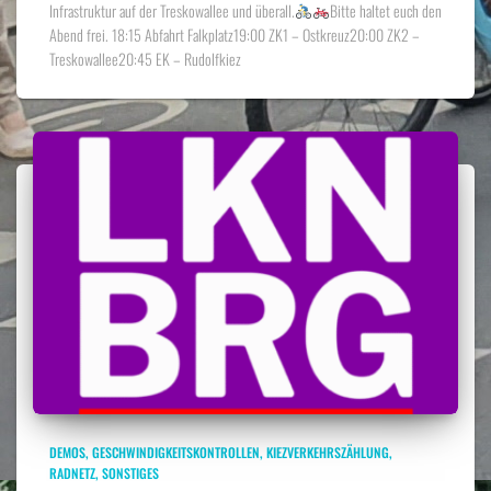
Infrastruktur auf der Treskowallee und überall.
Bitte haltet euch den
Abend frei. 18:15 Abfahrt Falkplatz19:00 ZK1 – Ostkreuz20:00 ZK2 –
Treskowallee20:45 EK – Rudolfkiez
DEMOS
GESCHWINDIGKEITSKONTROLLEN
KIEZVERKEHRSZÄHLUNG
RADNETZ
SONSTIGES