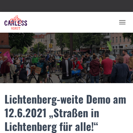
N
A
V
I
G
A
T
I
O
N
U
M
Lichtenberg-weite Demo am
S
C
H
12.6.2021 „Straßen in
A
L
Lichtenberg für alle!“
T
E