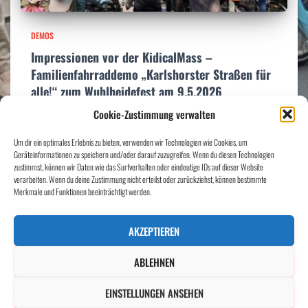
DEMOS
Impressionen vor der KidicalMass –
Familienfahrraddemo „Karlshorster Straßen für
alle!“ zum Wuhlheidefest am 9.5.2026
Cookie-Zustimmung verwalten
Am 9.5.2026 haben 120 kleine und große Karlshorster:innen bei der
KidicalMass für sichere Rad- und Fußwege demonstriert und auf die Reise
Um dir ein optimales Erlebnis zu bieten, verwenden wir Technologien wie Cookies, um
zum Wuhlheidefest der Bürgerinitiative Wuhlheide gemacht. Die
Geräteinformationen zu speichern und/oder darauf zuzugreifen. Wenn du diesen Technologien
Stimmung war sonnig und die Polizei hat
Weiterlesen…
zustimmst, können wir Daten wie das Surfverhalten oder eindeutige IDs auf dieser Website
verarbeiten. Wenn du deine Zustimmung nicht erteilst oder zurückziehst, können bestimmte
Merkmale und Funktionen beeinträchtigt werden.
AKZEPTIEREN
SPENDEN
IMPRESSUM
DATENSCHUTZERKLÄRUNG
ABLEHNEN
COOKIE-RICHTLINIE (EU)
EINSTELLUNGEN ANSEHEN
Hestia | Entwickelt von
ThemeIsle