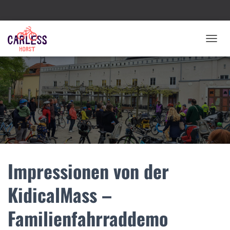
N
A
V
I
G
A
T
I
O
N
U
M
Impressionen von der
S
C
H
KidicalMass –
A
L
Familienfahrraddemo
T
E