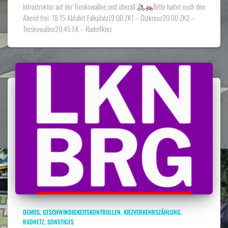
Infrastruktur auf der Treskowallee und überall.
Bitte haltet euch den
Abend frei. 18:15 Abfahrt Falkplatz19:00 ZK1 – Ostkreuz20:00 ZK2 –
Treskowallee20:45 EK – Rudolfkiez
DEMOS
GESCHWINDIGKEITSKONTROLLEN
KIEZVERKEHRSZÄHLUNG
RADNETZ
SONSTIGES